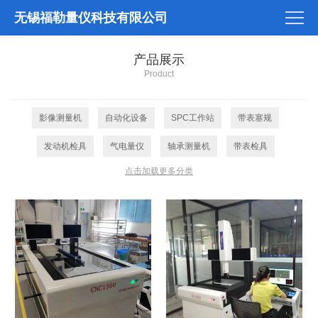
无锡福勒量仪科技有限公司
产品展示
Product
影像测量机
自动化设备
SPC工作站
带表塞规
发动机检具
气电量仪
轴承测量机
带表检具
点击加载更多分类
智能检测仪
非标定制量仪
工控机/测量软件
刀具校准量仪
校准实验室
标准产品
螺纹检测设备
测试设备